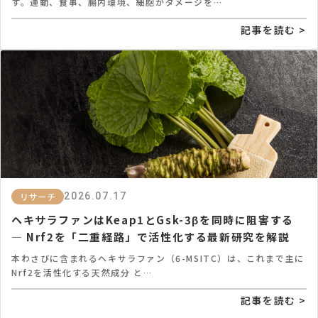
す。運動、食事、腸内環境、細胞がダメージを…
記事を読む >
リサーチ
2026.07.17
ヘキサラファンはKeap1とGsk-3βを同時に阻害する
― Nrf2を「二重経路」で活性化する最新研究を解説
本わさびに含まれるヘキサラファン（6-MSITC）は、これまで主に
Nrf2を活性化する天然成分 と…
記事を読む >