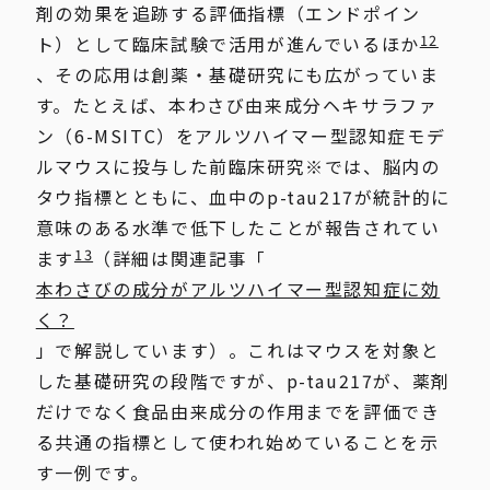
剤の効果を追跡する評価指標（エンドポイン
12
ト）として臨床試験で活用が進んでいるほか
、その応用は創薬・基礎研究にも広がっていま
す。たとえば、本わさび由来成分ヘキサラファ
ン（6-MSITC）をアルツハイマー型認知症モデ
ルマウスに投与した前臨床研究※では、脳内の
タウ指標とともに、血中のp-tau217が統計的に
意味のある水準で低下したことが報告されてい
13
ます
（詳細は関連記事「
本わさびの成分がアルツハイマー型認知症に効
く？
」で解説しています）。これはマウスを対象と
した基礎研究の段階ですが、p-tau217が、薬剤
だけでなく食品由来成分の作用までを評価でき
る共通の指標として使われ始めていることを示
す一例です。