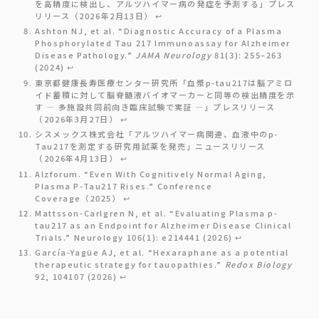
を高精度に検出し、アルツハイマー病の発症を予測する」プレス
リリース（2026年2月13日）
↩︎
Ashton NJ, et al. “Diagnostic Accuracy of a Plasma
Phosphorylated Tau 217 Immunoassay for Alzheimer
Disease Pathology.”
JAMA Neurology
81(3): 255–263
(2024)
↩︎
東京都健康長寿医療センター研究所「血漿p-tau217は脳アミロ
イド蓄積に対して脳脊髄液バイオマーカーと同等の検出精度を示
す ― 多施設共同前向き臨床試験で実証 ―」プレスリリース
（2026年3月27日）
↩︎
シスメックス株式会社「アルツハイマー病関連、血液中のp-
Tau217を測定する研究用試薬を発売」ニュースリリース
（2026年4月13日）
↩︎
Alzforum. “Even With Cognitively Normal Aging,
Plasma P-Tau217 Rises.” Conference
Coverage（2025）
↩︎
Mattsson-Carlgren N, et al. “Evaluating Plasma p-
tau217 as an Endpoint for Alzheimer Disease Clinical
Trials.” Neurology 106(1): e214441 (2026)
↩︎
García-Yagüe AJ, et al. “Hexaraphane as a potential
therapeutic strategy for tauopathies.”
Redox Biology
92, 104107 (2026)
↩︎