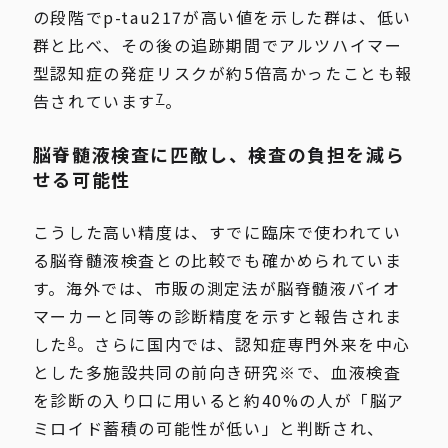
の段階でp-tau217が高い値を示した群は、低い
群と比べ、その後の追跡期間でアルツハイマー
型認知症の発症リスクが約5倍高かったことも報
7
告されています
。
脳脊髄液検査に匹敵し、検査の負担を減ら
せる可能性
こうした高い精度は、すでに臨床で使われてい
る脳脊髄液検査との比較でも確かめられていま
す。海外では、市販の測定法が脳脊髄液バイオ
マーカーと同等の診断精度を示すと報告されま
8
した
。さらに国内では、認知症専門外来を中心
とした多施設共同の前向き研究※で、血液検査
を診断の入り口に用いると約40%の人が「脳ア
ミロイド蓄積の可能性が低い」と判断され、