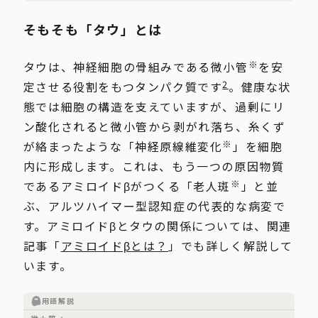
そもそも「タウ」とは
※
タウは、神経細胞の骨組みである微小管
を安
2
定させる役割をもつタンパク質です
。健康な状
態では細胞の構造を支えていますが、過剰にリ
ン酸化されると微小管から剥がれ落ち、糸くず
※
が絡まったような「神経原線維変化
」を細胞
内に形成します。これは、もう一つの原因物質
※
であるアミロイドβがつくる「老人斑
」と並
ぶ、アルツハイマー型認知症の代表的な病変で
す。アミロイドβとタウの関係については、関連
記事「
アミロイドβとは？
」でも詳しく解説して
います。
用語解説