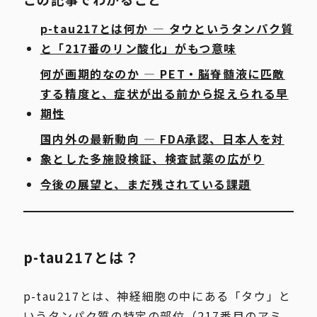
p-tau217とは何か ― タウというタンパク質
と「217番のリン酸化」がもつ意味
何が画期的なのか ― PET・脳脊髄液に匹敵
する精度と、症状が出る前から捉えられる早
期性
国内外の最新動向 ― FDA承認、日本人を対
象とした多施設検証、検査試薬の広がり
今後の展望と、まだ残されている課題
p-tau217とは？
p-tau217とは、神経細胞の中にある「タウ」と
いうタンパク質の特定の部位（217番目のアミ