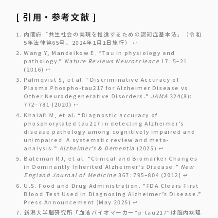
[ 引用・参考文献 ]
内閣府「共生社会の実現を推進するための認知症基本法」（令和
5年法律第65号、2024年1月1日施行）
↩︎
Wang Y, Mandelkow E. “Tau in physiology and
pathology.”
Nature Reviews Neuroscience
17: 5–21
(2016)
↩︎
Palmqvist S, et al. “Discriminative Accuracy of
Plasma Phospho-tau217 for Alzheimer Disease vs
Other Neurodegenerative Disorders.”
JAMA
324(8):
772–781 (2020)
↩︎
Khalafi M, et al. “Diagnostic accuracy of
phosphorylated tau217 in detecting Alzheimer’s
disease pathology among cognitively impaired and
unimpaired: A systematic review and meta-
analysis.”
Alzheimer’s & Dementia
(2025)
↩︎
Bateman RJ, et al. “Clinical and Biomarker Changes
in Dominantly Inherited Alzheimer’s Disease.”
New
England Journal of Medicine
367: 795–804 (2012)
↩︎
U.S. Food and Drug Administration. “FDA Clears First
Blood Test Used in Diagnosing Alzheimer’s Disease.”
Press Announcement (May 2025)
↩︎
新潟大学脳研究所「血液バイオマーカー”p-tau217″は脳内病理