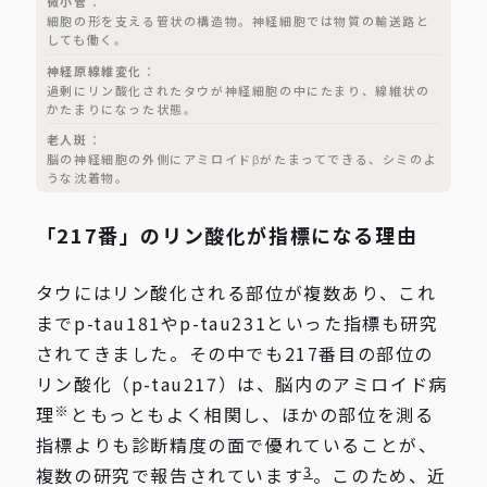
微小管
細胞の形を支える管状の構造物。神経細胞では物質の輸送路と
しても働く。
神経原線維変化
過剰にリン酸化されたタウが神経細胞の中にたまり、線維状の
かたまりになった状態。
老人斑
脳の神経細胞の外側にアミロイドβがたまってできる、シミのよ
うな沈着物。
「217番」のリン酸化が指標になる理由
タウにはリン酸化される部位が複数あり、これ
までp-tau181やp-tau231といった指標も研究
されてきました。その中でも217番目の部位の
リン酸化（p-tau217）は、脳内のアミロイド病
※
理
ともっともよく相関し、ほかの部位を測る
指標よりも診断精度の面で優れていることが、
3
複数の研究で報告されています
。このため、近