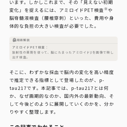
います。しかしこれまで、その「見えない初期
※
変化」を捉えるには、アミロイドPET検査
や
脳脊髄液検査（腰椎穿刺）といった、費用や身
体的な負担の大きい検査が必要でした。
用語解説
アミロイドPET検査
放射性の薬剤を使って、脳にたまったアミロイドβを画像で映し
出す検査。
そこに、わずかな採血で脳内の変化を高い精度
で推定できる指標として登場したのが、p-
tau217です。本記事では、p-tau217とは何
か、なぜ画期的なのか、国内外の最新動向、そ
して今後どのように展開していくのかを、分か
りやすく整理します。
この記事でわかること