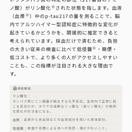
※
ノ酸）がリン酸化
された状態を指します。血液
※
（血漿
）中のp-tau217の量を測ることで、脳
内でアルツハイマー型認知症に特徴的な変化が
起きているかどうかを、間接的に推定できると
考えられています。採血だけで済むため、負担
※
の大きい従来の検査に比べて低侵襲
・簡便・
低コストで、より多くの人がアクセスしやすい
ことも、この指標が注目される大きな理由で
す。
用語解説
リン酸化
タンパク質にリン酸基が結合する化学反応。生体内で正常に起
こる反応だが、タウでは過剰なリン酸化（過リン酸化）が病的
な変化の引き金になる。
血液から赤血球などの血球成分を除いた液体部分。
血漿
検査や治療による体への負担・傷が少ないこと。
低侵襲